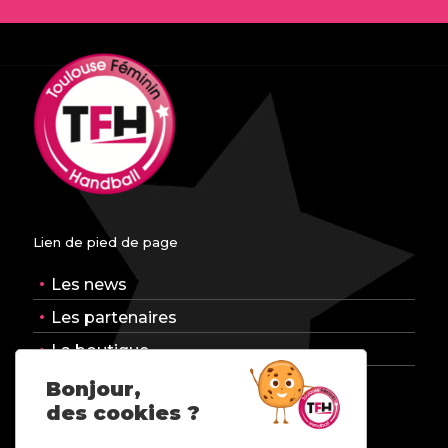
Lien de pied de page
Les news
Les partenaires
La boutique
Nous contacter
Bonjour,
des cookies ?
Mentions légales