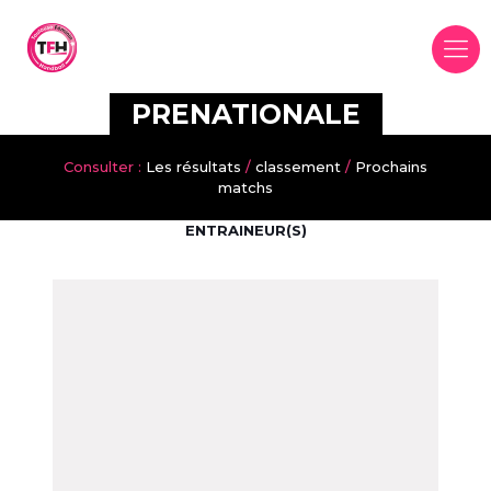
Panneau de gestion des cookies
PRENATIONALE
Consulter :
Les résultats
/
classement
/
Prochains
matchs
ENTRAINEUR(S)